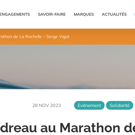
ENGAGEMENTS
SAVOIR-FAIRE
MARQUES
ACTUALITÉS
athon de La Rochelle – Serge Vigot
28 NOV 2023
Evénement
Solidarité
dreau au Marathon de