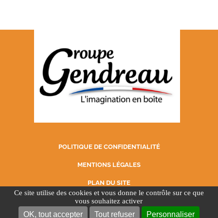
POLITIQUE DE CONFIDENTIALITÉ
MENTIONS LÉGALES
PLAN DU SITE
Ce site utilise des cookies et vous donne le contrôle sur ce que
vous souhaitez activer
SUIVEZ LE GROUPE GENDREAU SUR
OK, tout accepter
Tout refuser
Personnaliser