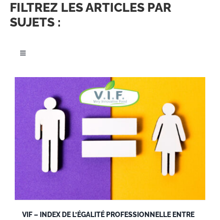
FILTREZ LES ARTICLES PAR
SUJETS :
Toggle
Navigation
TOUS
EVÉNEMENT
MÉDIAS / PRESSE
NOUVEAUX PRODUITS
EMPLOI
VIF – INDEX DE L’ÉGALITÉ PROFESSIONNELLE ENTRE